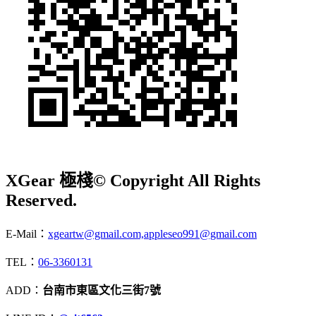
XGear 極棧
© Copyright All Rights
Reserved.
E-Mail：
xgeartw@gmail.com,appleseo991@gmail.com
TEL：
06-3360131
ADD：
台南市東區文化三街7號