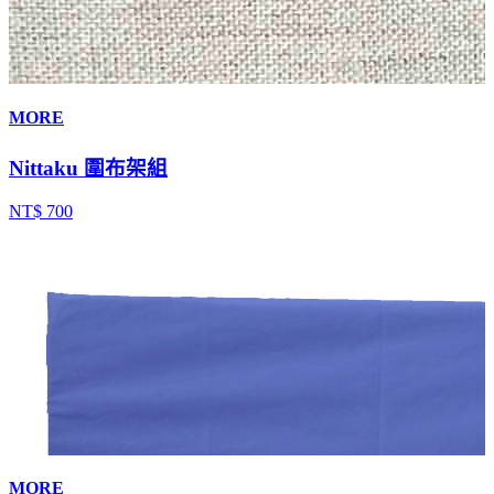
MORE
Nittaku 圍布架組
NT$ 700
MORE