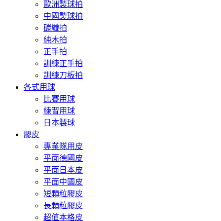
歐洲製球拍
中國製球拍
碳纖拍
純木拍
正手拍
訓練正手拍
訓練刀板拍
各式用球
比賽用球
練習用球
日本製球
膠皮
專業隊用皮
平面德國皮
平面日本皮
平面中國皮
短顆粒膠皮
長顆粒膠皮
超值本格皮