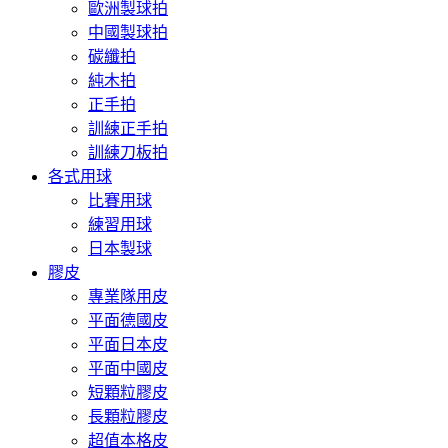
歐洲製球拍
中國製球拍
碳纖拍
純木拍
正手拍
訓練正手拍
訓練刀板拍
各式用球
比賽用球
練習用球
日本製球
膠皮
專業隊用皮
平面德國皮
平面日本皮
平面中國皮
短顆粒膠皮
長顆粒膠皮
超值本格皮