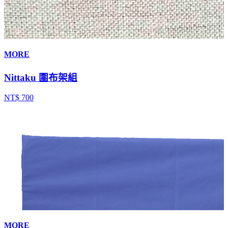
MORE
Nittaku 圍布架組
NT$ 700
MORE