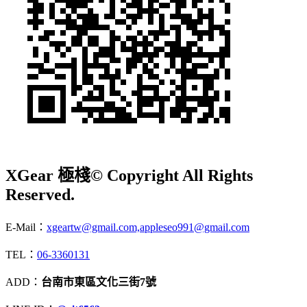
XGear 極棧
© Copyright All Rights
Reserved.
E-Mail：
xgeartw@gmail.com,appleseo991@gmail.com
TEL：
06-3360131
ADD：
台南市東區文化三街7號