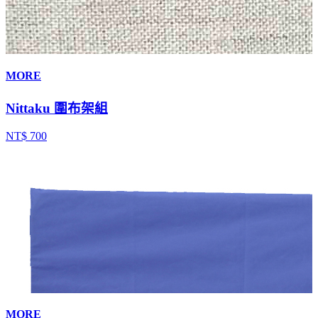
MORE
Nittaku 圍布架組
NT$ 700
MORE