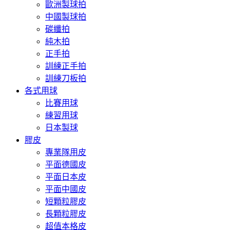
歐洲製球拍
中國製球拍
碳纖拍
純木拍
正手拍
訓練正手拍
訓練刀板拍
各式用球
比賽用球
練習用球
日本製球
膠皮
專業隊用皮
平面德國皮
平面日本皮
平面中國皮
短顆粒膠皮
長顆粒膠皮
超值本格皮