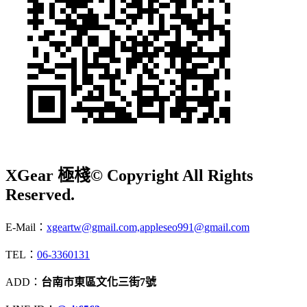
XGear 極棧
© Copyright All Rights
Reserved.
E-Mail：
xgeartw@gmail.com,appleseo991@gmail.com
TEL：
06-3360131
ADD：
台南市東區文化三街7號