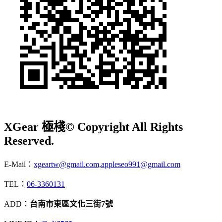
XGear 極棧
© Copyright All Rights
Reserved.
E-Mail：
xgeartw@gmail.com,appleseo991@gmail.com
TEL：
06-3360131
ADD：
台南市東區文化三街7號