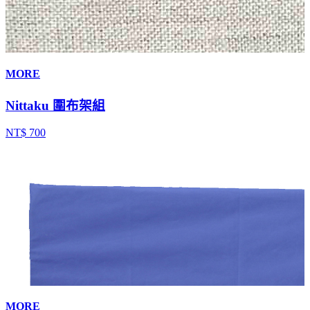
MORE
Nittaku 圍布架組
NT$ 700
MORE