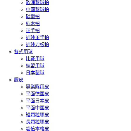
歐洲製球拍
中國製球拍
碳纖拍
純木拍
正手拍
訓練正手拍
訓練刀板拍
各式用球
比賽用球
練習用球
日本製球
膠皮
專業隊用皮
平面德國皮
平面日本皮
平面中國皮
短顆粒膠皮
長顆粒膠皮
超值本格皮