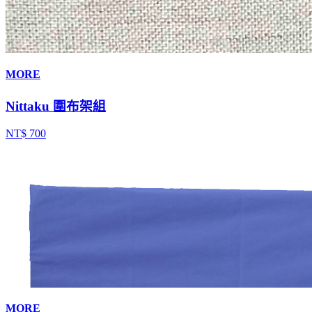
MORE
Nittaku 圍布架組
NT$ 700
MORE