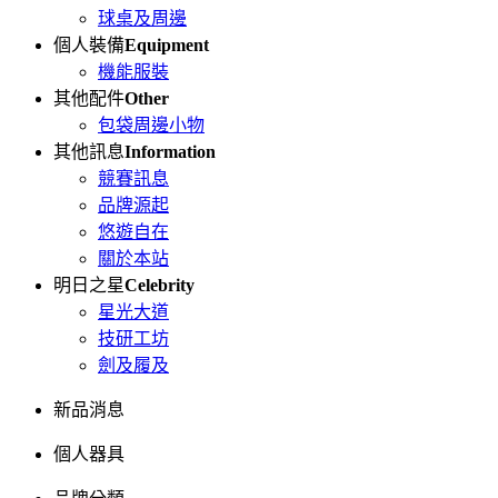
球桌及周邊
個人裝備
Equipment
機能服裝
其他配件
Other
包袋周邊小物
其他訊息
Information
競賽訊息
品牌源起
悠遊自在
關於本站
明日之星
Celebrity
星光大道
技研工坊
劍及履及
新品消息
個人器具