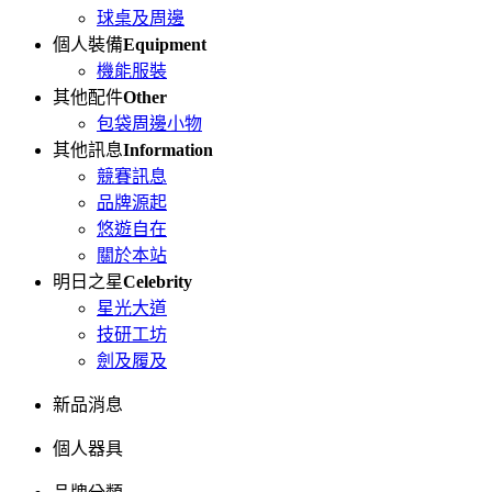
球桌及周邊
個人裝備
Equipment
機能服裝
其他配件
Other
包袋周邊小物
其他訊息
Information
競賽訊息
品牌源起
悠遊自在
關於本站
明日之星
Celebrity
星光大道
技研工坊
劍及履及
新品消息
個人器具