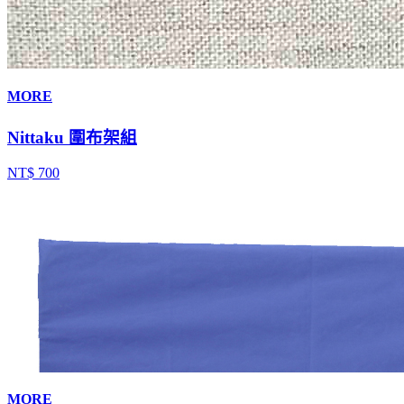
MORE
Nittaku 圍布架組
NT$ 700
MORE