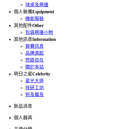
球桌及周邊
個人裝備
Equipment
機能服裝
其他配件
Other
包袋周邊小物
其他訊息
Information
競賽訊息
品牌源起
悠遊自在
關於本站
明日之星
Celebrity
星光大道
技研工坊
劍及履及
新品消息
個人器具