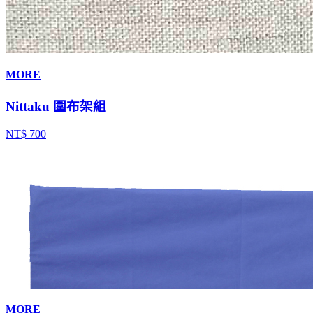
MORE
Nittaku 圍布架組
NT$ 700
MORE