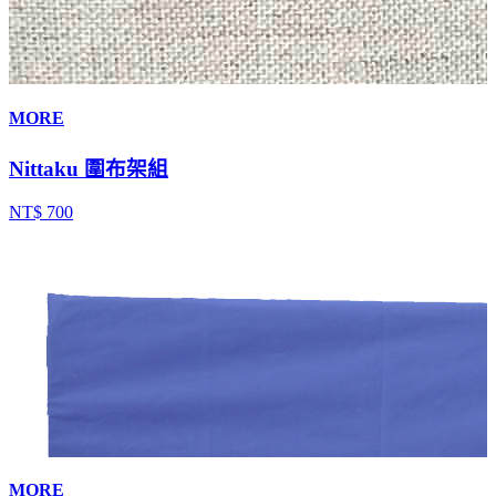
MORE
Nittaku 圍布架組
NT$ 700
MORE