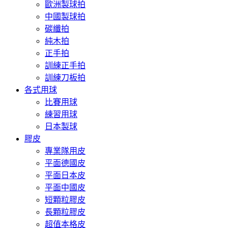
歐洲製球拍
中國製球拍
碳纖拍
純木拍
正手拍
訓練正手拍
訓練刀板拍
各式用球
比賽用球
練習用球
日本製球
膠皮
專業隊用皮
平面德國皮
平面日本皮
平面中國皮
短顆粒膠皮
長顆粒膠皮
超值本格皮