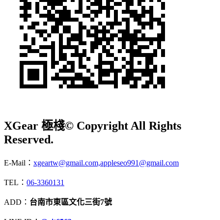
XGear 極棧
© Copyright All Rights
Reserved.
E-Mail：
xgeartw@gmail.com,appleseo991@gmail.com
TEL：
06-3360131
ADD：
台南市東區文化三街7號