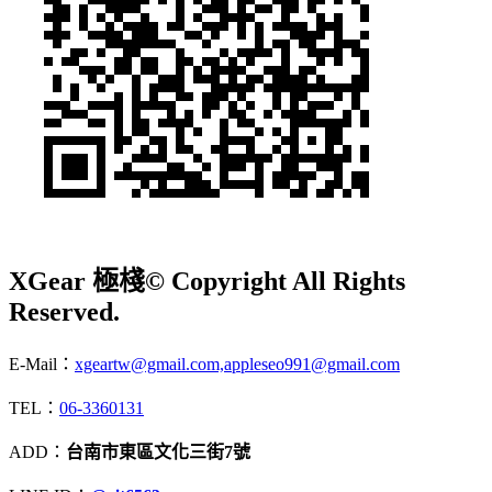
XGear 極棧
© Copyright All Rights
Reserved.
E-Mail：
xgeartw@gmail.com,appleseo991@gmail.com
TEL：
06-3360131
ADD：
台南市東區文化三街7號