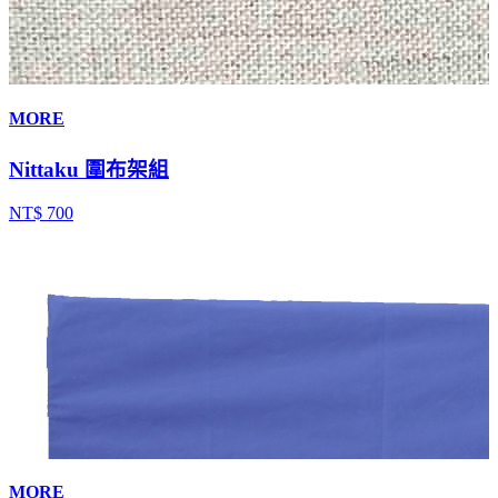
MORE
Nittaku 圍布架組
NT$ 700
MORE