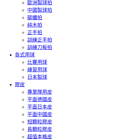
歐洲製球拍
中國製球拍
碳纖拍
純木拍
正手拍
訓練正手拍
訓練刀板拍
各式用球
比賽用球
練習用球
日本製球
膠皮
專業隊用皮
平面德國皮
平面日本皮
平面中國皮
短顆粒膠皮
長顆粒膠皮
超值本格皮