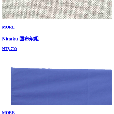
MORE
Nittaku 圍布架組
NT$ 700
MORE