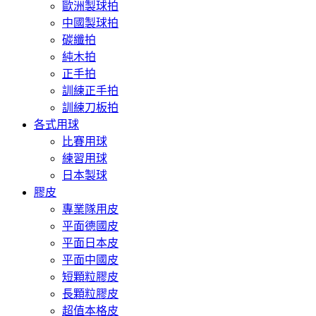
歐洲製球拍
中國製球拍
碳纖拍
純木拍
正手拍
訓練正手拍
訓練刀板拍
各式用球
比賽用球
練習用球
日本製球
膠皮
專業隊用皮
平面德國皮
平面日本皮
平面中國皮
短顆粒膠皮
長顆粒膠皮
超值本格皮