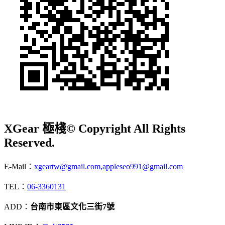
XGear 極棧
© Copyright All Rights
Reserved.
E-Mail：
xgeartw@gmail.com,appleseo991@gmail.com
TEL：
06-3360131
ADD：
台南市東區文化三街7號