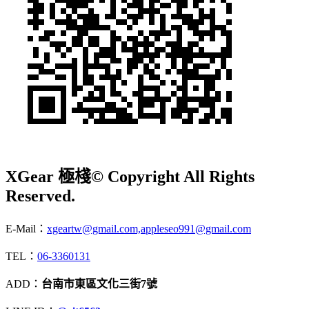
XGear 極棧
© Copyright All Rights
Reserved.
E-Mail：
xgeartw@gmail.com,appleseo991@gmail.com
TEL：
06-3360131
ADD：
台南市東區文化三街7號