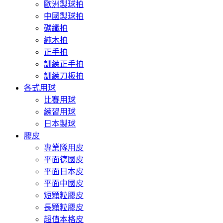
歐洲製球拍
中國製球拍
碳纖拍
純木拍
正手拍
訓練正手拍
訓練刀板拍
各式用球
比賽用球
練習用球
日本製球
膠皮
專業隊用皮
平面德國皮
平面日本皮
平面中國皮
短顆粒膠皮
長顆粒膠皮
超值本格皮