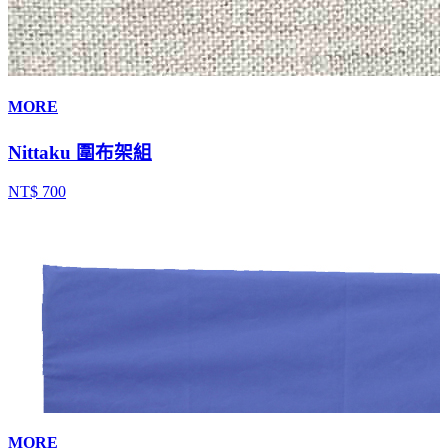
MORE
Nittaku 圍布架組
NT$ 700
MORE