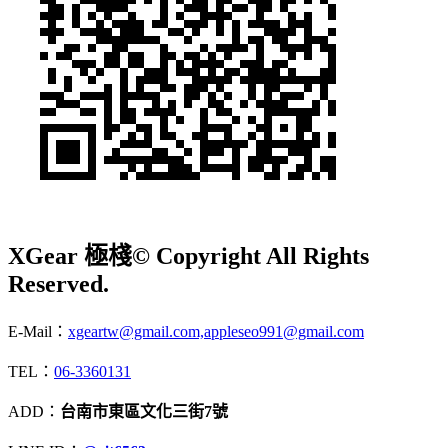
XGear 極棧
© Copyright All Rights
Reserved.
E-Mail：
xgeartw@gmail.com,appleseo991@gmail.com
TEL：
06-3360131
ADD：
台南市東區文化三街7號