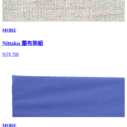
MORE
Nittaku 圍布架組
NT$ 700
MORE