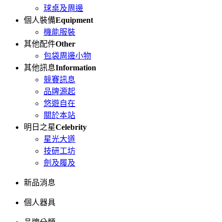
球桌及周邊
個人裝備
Equipment
機能服裝
其他配件
Other
包袋周邊小物
其他訊息
Information
競賽訊息
品牌源起
悠遊自在
關於本站
明日之星
Celebrity
星光大道
技研工坊
劍及履及
新品消息
個人器具