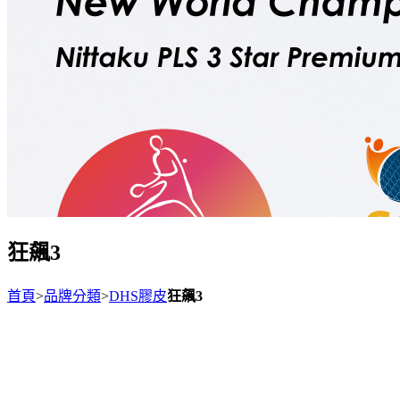
狂飆3
首頁
>
品牌分類
>
DHS膠皮
狂飆3