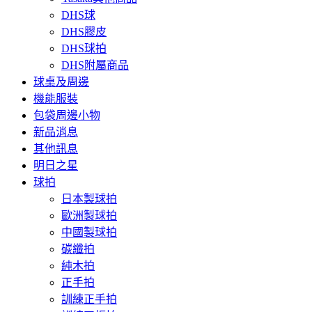
DHS球
DHS膠皮
DHS球拍
DHS附屬商品
球桌及周邊
機能服裝
包袋周邊小物
新品消息
其他訊息
明日之星
球拍
日本製球拍
歐洲製球拍
中國製球拍
碳纖拍
純木拍
正手拍
訓練正手拍