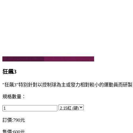
狂飆3
"狂飆3"特别針對以控制球為主或發力相對較小的運動員而研
規格數量：
訂價:790元
售價:600元