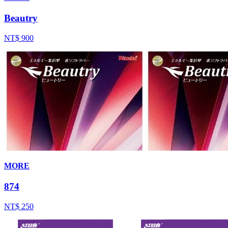
Beautry
NT$ 900
MORE
874
NT$ 250