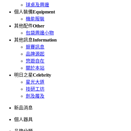
球桌及周邊
個人裝備
Equipment
機能服裝
其他配件
Other
包袋周邊小物
其他訊息
Information
競賽訊息
品牌源起
悠遊自在
關於本站
明日之星
Celebrity
星光大道
技研工坊
劍及履及
新品消息
個人器具