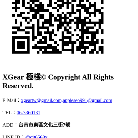
XGear 極棧
© Copyright All Rights
Reserved.
E-Mail：
xgeartw@gmail.com,appleseo991@gmail.com
TEL：
06-3360131
ADD：
台南市東區文化三街7號
LINE ID：
@cjt6563x