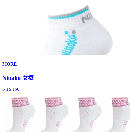
MORE
Nittaku 女襪
NT$ 160