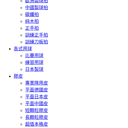
歐洲製球拍
中國製球拍
碳纖拍
純木拍
正手拍
訓練正手拍
訓練刀板拍
各式用球
比賽用球
練習用球
日本製球
膠皮
專業隊用皮
平面德國皮
平面日本皮
平面中國皮
短顆粒膠皮
長顆粒膠皮
超值本格皮