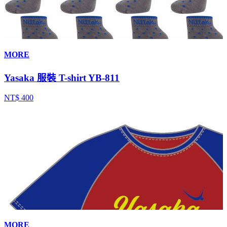
MORE
Yasaka 服裝 T-shirt YB-811
NT$ 400
MORE