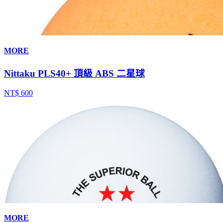
MORE
Nittaku PLS40+ 頂級 ABS 二星球
NT$ 600
MORE