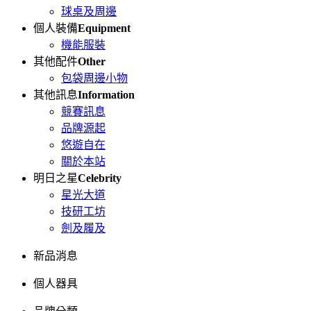
球桌及周邊
個人裝備
Equipment
機能服裝
其他配件
Other
包袋周邊小物
其他訊息
Information
競賽訊息
品牌源起
悠遊自在
關於本站
明日之星
Celebrity
星光大道
技研工坊
劍及履及
新品消息
個人器具