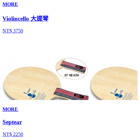
MORE
Violincello 大提琴
NT$ 3750
MORE
Septear
NT$ 2250