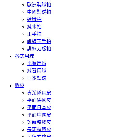
歐洲製球拍
中國製球拍
碳纖拍
純木拍
正手拍
訓練正手拍
訓練刀板拍
各式用球
比賽用球
練習用球
日本製球
膠皮
專業隊用皮
平面德國皮
平面日本皮
平面中國皮
短顆粒膠皮
長顆粒膠皮
超值本格皮