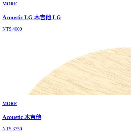
MORE
Acoustic LG 木吉他 LG
NT$ 4000
MORE
Acoustic 木吉他
NT$ 3750