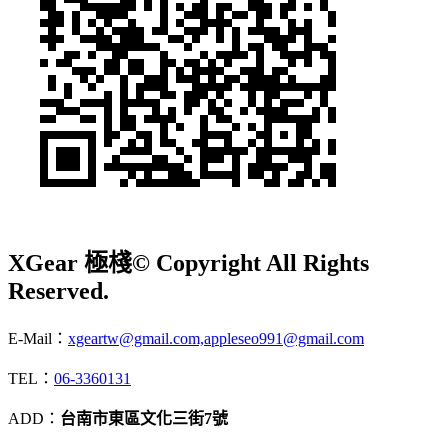
XGear 極棧
© Copyright All Rights
Reserved.
E-Mail：
xgeartw@gmail.com,appleseo991@gmail.com
TEL：
06-3360131
ADD：
台南市東區文化三街7號