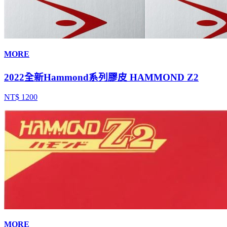
MORE
2022全新Hammond系列膠皮 HAMMOND Z2
NT$ 1200
MORE