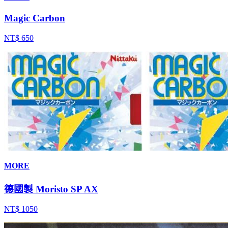
Magic Carbon
NT$ 650
MORE
德國製 Moristo SP AX
NT$ 1050