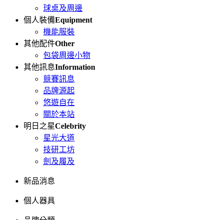
球桌及周邊
個人裝備
Equipment
機能服裝
其他配件
Other
包袋周邊小物
其他訊息
Information
競賽訊息
品牌源起
悠遊自在
關於本站
明日之星
Celebrity
星光大道
技研工坊
劍及履及
新品消息
個人器具