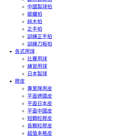
中國製球拍
碳纖拍
純木拍
正手拍
訓練正手拍
訓練刀板拍
各式用球
比賽用球
練習用球
日本製球
膠皮
專業隊用皮
平面德國皮
平面日本皮
平面中國皮
短顆粒膠皮
長顆粒膠皮
超值本格皮