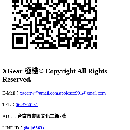
XGear 極棧
© Copyright All Rights
Reserved.
E-Mail：
xgeartw@gmail.com,appleseo991@gmail.com
TEL：
06-3360131
ADD：
台南市東區文化三街7號
LINE ID：
@cjt6563x