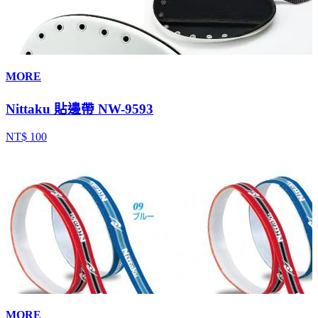
MORE
Nittaku 貼邊帶 NW-9593
NT$ 100
MORE