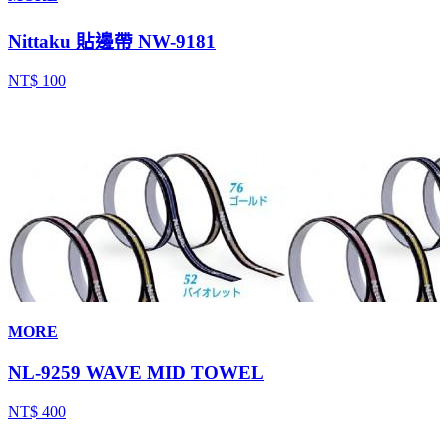
Nittaku 貼邊帶 NW-9181
NT$ 100
MORE
NL-9259 WAVE MID TOWEL
NT$ 400