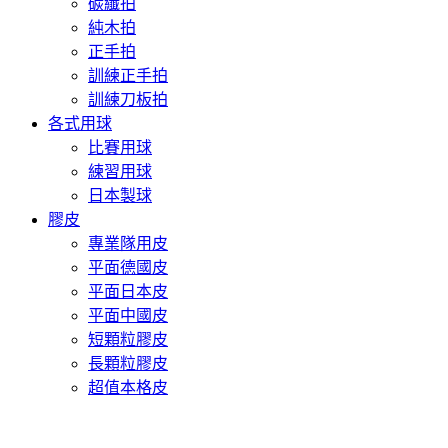
碳纖拍
純木拍
正手拍
訓練正手拍
訓練刀板拍
各式用球
比賽用球
練習用球
日本製球
膠皮
專業隊用皮
平面德國皮
平面日本皮
平面中國皮
短顆粒膠皮
長顆粒膠皮
超值本格皮