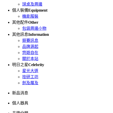
球桌及周邊
個人裝備
Equipment
機能服裝
其他配件
Other
包袋周邊小物
其他訊息
Information
競賽訊息
品牌源起
悠遊自在
關於本站
明日之星
Celebrity
星光大道
技研工坊
劍及履及
新品消息
個人器具