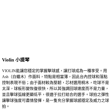
Violin 小提琴
VIOLIN能讓您穩定的掌握擊球感，讓打球成為一種享受。用
Ash（白蠟木）作面料，特點是相當薄，因此台內控球和落點
控制表現不俗；由于面材較為堅韌，芯材選用桐木，吃球不是
太深，球板形變恢復很快，所以其強調回球速度而不是力量，
並且擊球弧線更顯低平，很適于拉打結合的選手。球拍之彈性
讓擊球強度可盡情發揮，是一隻充分掌握球感穩定及威力之球
拍。