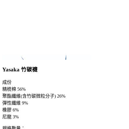
Yasaka 竹碳襪
成份
精梳棉 56%
聚酯纖維(含竹碳微粒分子) 26%
彈性纖維 9%
橡膠 6%
尼龍 3%
規格數量：