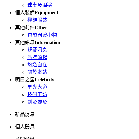
球桌及周邊
個人裝備
Equipment
機能服裝
其他配件
Other
包袋周邊小物
其他訊息
Information
競賽訊息
品牌源起
悠遊自在
關於本站
明日之星
Celebrity
星光大道
技研工坊
劍及履及
新品消息
個人器具