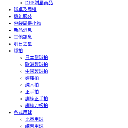
DHS附屬商品
球桌及周邊
機能服裝
包袋周邊小物
新品消息
其他訊息
明日之星
球拍
日本製球拍
歐洲製球拍
中國製球拍
碳纖拍
純木拍
正手拍
訓練正手拍
訓練刀板拍
各式用球
比賽用球
練習用球