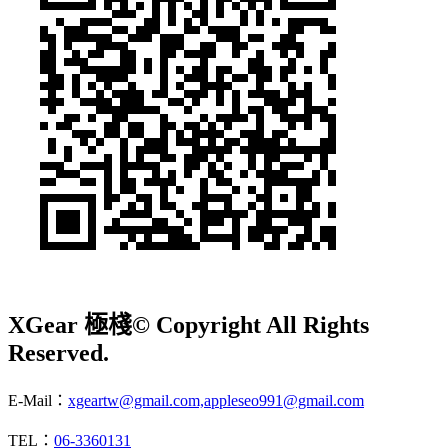
XGear 極棧
© Copyright All Rights
Reserved.
E-Mail：
xgeartw@gmail.com,appleseo991@gmail.com
TEL：
06-3360131