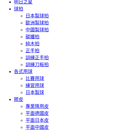
明日之星
球拍
日本製球拍
歐洲製球拍
中國製球拍
碳纖拍
純木拍
正手拍
訓練正手拍
訓練刀板拍
各式用球
比賽用球
練習用球
日本製球
膠皮
專業隊用皮
平面德國皮
平面日本皮
平面中國皮