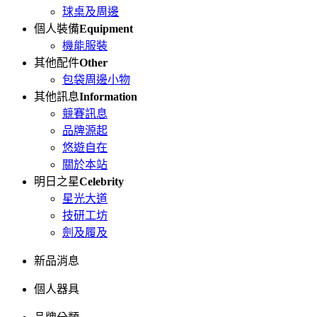
球桌及周邊
個人裝備
Equipment
機能服裝
其他配件
Other
包袋周邊小物
其他訊息
Information
競賽訊息
品牌源起
悠遊自在
關於本站
明日之星
Celebrity
星光大道
技研工坊
劍及履及
新品消息
個人器具