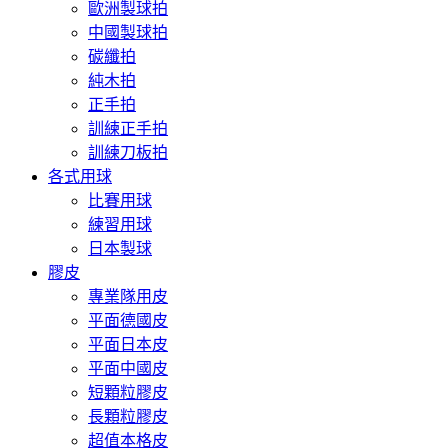
歐洲製球拍
中國製球拍
碳纖拍
純木拍
正手拍
訓練正手拍
訓練刀板拍
各式用球
比賽用球
練習用球
日本製球
膠皮
專業隊用皮
平面德國皮
平面日本皮
平面中國皮
短顆粒膠皮
長顆粒膠皮
超值本格皮