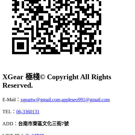
XGear 極棧
© Copyright All Rights
Reserved.
E-Mail：
xgeartw@gmail.com,appleseo991@gmail.com
TEL：
06-3360131
ADD：
台南市東區文化三街7號