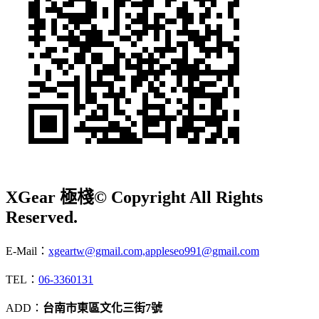
XGear 極棧
© Copyright All Rights
Reserved.
E-Mail：
xgeartw@gmail.com,appleseo991@gmail.com
TEL：
06-3360131
ADD：
台南市東區文化三街7號