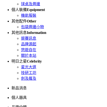
球桌及周邊
個人裝備
Equipment
機能服裝
其他配件
Other
包袋周邊小物
其他訊息
Information
競賽訊息
品牌源起
悠遊自在
關於本站
明日之星
Celebrity
星光大道
技研工坊
劍及履及
新品消息
個人器具