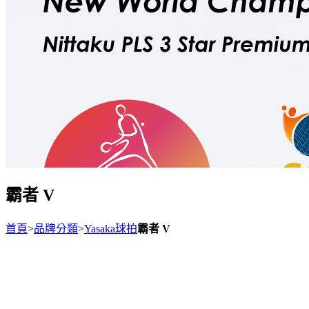
霸者 V
首頁
>
品牌分類
>
Yasaka球拍
霸者 V