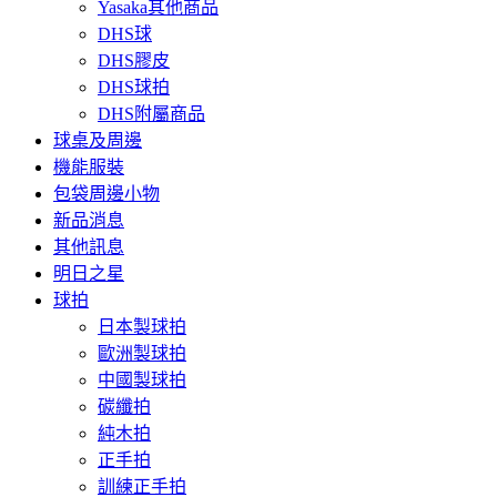
Yasaka其他商品
DHS球
DHS膠皮
DHS球拍
DHS附屬商品
球桌及周邊
機能服裝
包袋周邊小物
新品消息
其他訊息
明日之星
球拍
日本製球拍
歐洲製球拍
中國製球拍
碳纖拍
純木拍
正手拍
訓練正手拍