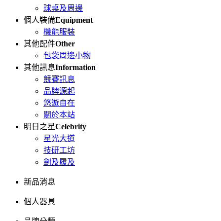
球桌及周邊
個人裝備
Equipment
機能服裝
其他配件
Other
包袋周邊小物
其他訊息
Information
競賽訊息
品牌源起
悠遊自在
關於本站
明日之星
Celebrity
星光大道
技研工坊
劍及履及
新品消息
個人器具