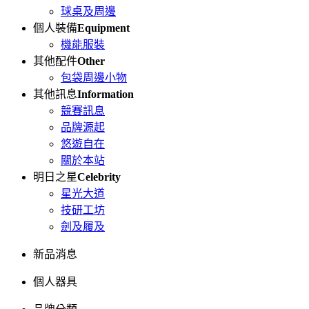
球桌及周邊
個人裝備
Equipment
機能服裝
其他配件
Other
包袋周邊小物
其他訊息
Information
競賽訊息
品牌源起
悠遊自在
關於本站
明日之星
Celebrity
星光大道
技研工坊
劍及履及
新品消息
個人器具