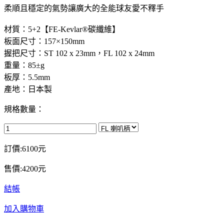
柔順且穩定的氣勢讓廣大的全能球友愛不釋手
材質：5+2【FE-Kevlar®碳纖維】
板面尺寸：157×150mm
握把尺寸：ST 102 x 23mm，FL 102 x 24mm
重量：85±g
板厚：5.5mm
產地：日本製
規格數量：
訂價:6100元
售價:4200元
結帳
加入購物車