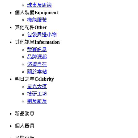
球桌及周邊
個人裝備
Equipment
機能服裝
其他配件
Other
包袋周邊小物
其他訊息
Information
競賽訊息
品牌源起
悠遊自在
關於本站
明日之星
Celebrity
星光大道
技研工坊
劍及履及
新品消息
個人器具