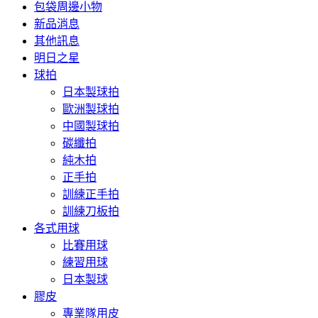
包袋周邊小物
新品消息
其他訊息
明日之星
球拍
日本製球拍
歐洲製球拍
中國製球拍
碳纖拍
純木拍
正手拍
訓練正手拍
訓練刀板拍
各式用球
比賽用球
練習用球
日本製球
膠皮
專業隊用皮